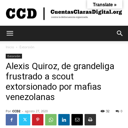
Translate »
Cuentas
Inicio
Extorsión
Extorsión
Alexis Quiroz, de grandeliga
Claras
frustrado a scout
extorsionado por mafias
Digital
venezolanas
Por
CCD2
-
agosto 27, 2020
32
0