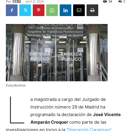
Por
CCD2
-
abril 8, 2024
54
0
Foto/Archivo
L
a magistrada a cargo del Juzgado de
Instrucción número 29 de Madrid ha
programado la declaración de
José Vicente
Amparán Croquer
como parte de las
investigaciones en torno a la
‘Operación Caranjuez’
.