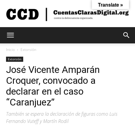
Translate »
Cuentas
Inicio
Extorsión
Extorsión
José Vicente Amparán
Claras
Croquer, convocado a
declarar en el caso
Digital
“Caranjuez”
También se espera la declaración de figuras como Luis
Fernando Vuteff y Martín Rodil