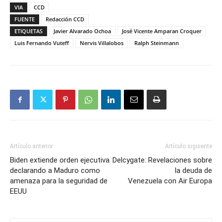
VIA
CCD
FUENTE
Redacción CCD
ETIQUETAS
Javier Alvarado Ochoa
José Vicente Amparan Croquer
Luis Fernando Vuteff
Nervis Villalobos
Ralph Steinmann
Artículo anterior
Artículo siguiente
Biden extiende orden ejecutiva
Delcygate: Revelaciones sobre
declarando a Maduro como
la deuda de
amenaza para la seguridad de
Venezuela con Air Europa
EEUU