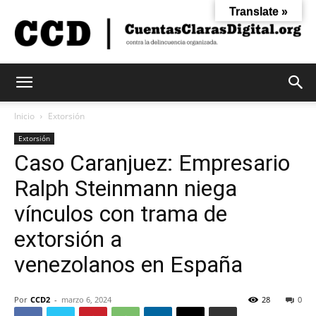
Translate »
Cuentas
Inicio
Extorsión
Extorsión
Caso Caranjuez: Empresario
Claras
Ralph Steinmann niega
vínculos con trama de
Digital
extorsión a
venezolanos en España
Por
CCD2
-
marzo 6, 2024
28
0