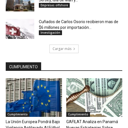
Jersey, Isla de Man y...
Empresas offshore
Cuñados de Carlos Osorio recibieron mas de
$6 millones por importación...
Investigación
Cargar más
CUMPLIMIENTO
Cumplimiento
Cumplimiento
La Unión Europea Pondrá Bajo
GAFILAT Analiza en Panamá
Vigilancia Antilavado Al Fútbol
Nuevas Estrategias Sobre