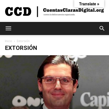
Translate »
Cuentas
Inicio
Extorsión
EXTORSIÓN
Claras
Digital