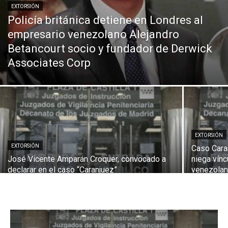
EXTORSIÓN
Policía británica detiene en Londres al
empresario venezolano Alejandro
Betancourt socio y fundador de Derwick
Associates Corp
EXTORSIÓN
EXTORSIÓN
Caso Cara
José Vicente Amparán Croquer, convocado a
niega vínc
declarar en el caso “Caranjuez”
venezolan