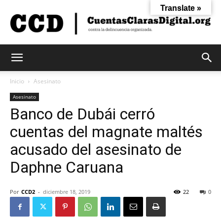
Translate »
Cuentas
Inicio
Asesinato
Asesinato
Banco de Dubái cerró
Claras
cuentas del magnate maltés
acusado del asesinato de
Digital
Daphne Caruana
Por
CCD2
-
diciembre 18, 2019
22
0