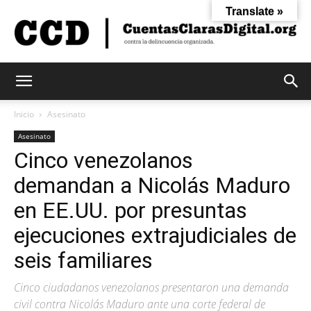
Translate »
Cuentas
Inicio
Asesinato
Asesinato
Cinco venezolanos
Claras
demandan a Nicolás Maduro
en EE.UU. por presuntas
Digital
ejecuciones extrajudiciales de
seis familiares
Cinco ciudadanos venezolanos presentaron una demanda
civil contra Nicolás Maduro ante una corte federal de