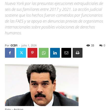
Nueva York por las presuntas ejecuciones extrajudiciales de
seis de sus familiares entre 2017 y 2021. La acción judicial
sostiene que los hechos fueron cometidos por funcionarios
de las FAES y se apoya en denuncias previas de organismos
internacionales sobre posibles violaciones de derechos
humanos.
Por
CCD1
-
julio 1, 2026
33
0
Foto - Archivo