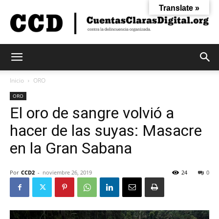
Translate »
Cuentas
Inicio
ORO
ORO
El oro de sangre volvió a
Claras
hacer de las suyas: Masacre
en la Gran Sabana
Digital
Por
CCD2
-
noviembre 26, 2019
24
0