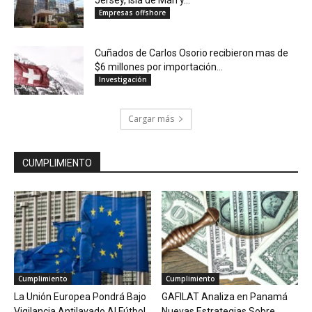
Jersey, Isla de Man y...
Empresas offshore
Cuñados de Carlos Osorio recibieron mas de
$6 millones por importación...
Investigación
Cargar más
CUMPLIMIENTO
Cumplimiento
Cumplimiento
La Unión Europea Pondrá Bajo
GAFILAT Analiza en Panamá
Vigilancia Antilavado Al Fútbol
Nuevas Estrategias Sobre