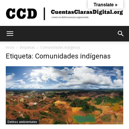
Translate »
Cuentas
Inicio
Etiquetas
Comunidades indígenas
Etiqueta: Comunidades indígenas
Claras
Digital
Delitos ambientales