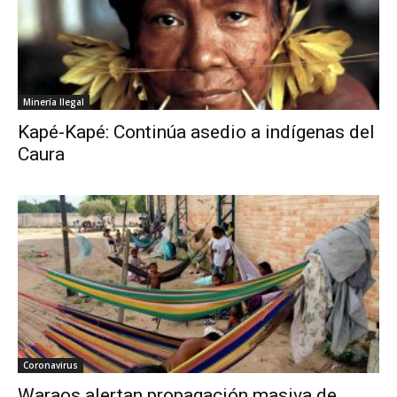
Minería Ilegal
Kapé-Kapé: Continúa asedio a indígenas del
Caura
Coronavirus
Waraos alertan propagación masiva de