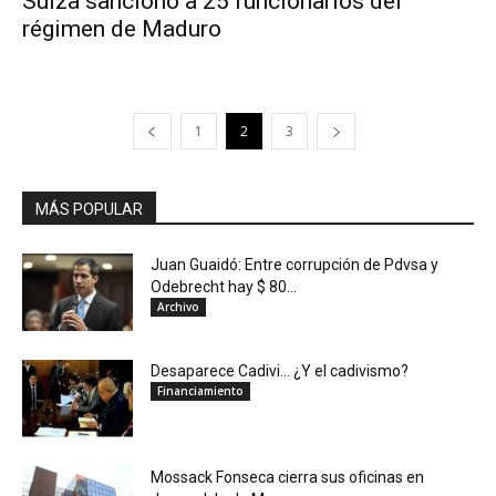
Suiza sancionó a 25 funcionarios del
régimen de Maduro
1
2
3
MÁS POPULAR
Juan Guaidó: Entre corrupción de Pdvsa y
Odebrecht hay $ 80...
Archivo
Desaparece Cadivi… ¿Y el cadivismo?
Financiamiento
Mossack Fonseca cierra sus oficinas en