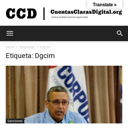
Translate »
Cuentas
Inicio
Etiquetas
Dgcim
Etiqueta: Dgcim
Claras
Digital
Sanciones