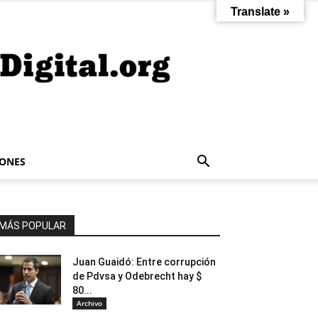
Translate »
IONES
MÁS POPULAR
Juan Guaidó: Entre corrupción
de Pdvsa y Odebrecht hay $
80...
Archivo