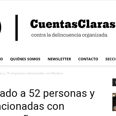
IO
QUIÉNES SOMOS
NEWSLETTER
CONTACTO
SECC
Cuentas
s y 76 empresas relacionadas con Maduro...
ado a 52 personas y
acionadas con
Claras