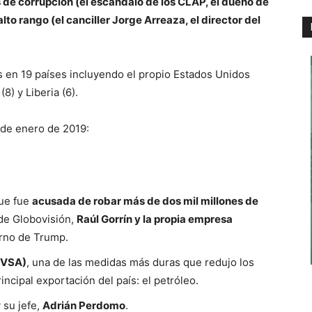
de corrupción (el escándalo de los CLAP, el dueño de
lto rango (el canciller Jorge Arreaza, el director del
 en 19 países incluyendo el propio Estados Unidos
8) y Liberia (6).
sde enero de 2019:
que fue
acusada de robar más de dos mil millones de
 de Globovisión,
Raúl Gorrín y la propia empresa
erno de Trump.
DVSA)
, una de las medidas más duras que redujo los
incipal exportación del país: el petróleo.
 su jefe,
Adrián Perdomo
.