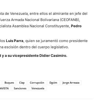
a de Venezuela, entre ellos el almirante en jefe del
Fuerza Armada Nacional Bolivariana (CEOFANB),
ficialista Asamblea Nacional Constituyente,
Pedro
llos
Luis Parra
, quien se juramentó como presidente
a escisión dentro del cuerpo legislativo.
 y a su vicepresidente Didier Casimiro.
Buques
Clap
Corrupción
Dgcim
Jorge Arreaza
AVISTA
Sanciones
Venezuela