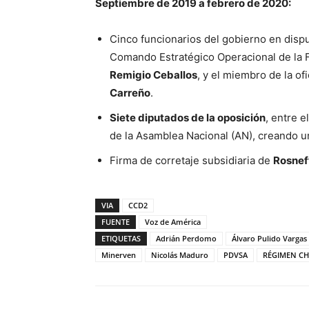
Septiembre de 2019 a febrero de 2020:
Cinco funcionarios del gobierno en disput
Comando Estratégico Operacional de la 
Remigio Ceballos
, y el miembro de la o
Carreño
.
Siete diputados de la oposición
, entre e
de la Asamblea Nacional (AN), creando un
Firma de corretaje subsidiaria de
Rosneft
VIA
CCD2
FUENTE
Voz de América
ETIQUETAS
Adrián Perdomo
Álvaro Pulido Vargas
Minerven
Nicolás Maduro
PDVSA
RÉGIMEN CH