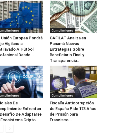
umplimiento
Cumplimiento
 Unión Europea Pondrá
GAFILAT Analiza en
jo Vigilancia
Panamá Nuevas
tilavado Al Fútbol
Estrategias Sobre
ofesional Desde...
Beneficiario Final y
Transparencia...
umplimiento
Cumplimiento
iciales De
Fiscalía Anticorrupción
mplimiento Enfrentan
de España Pide 173 Años
 Desafío De Adaptarse
de Prisión para
 Ecosistema Cripto
Francisco...