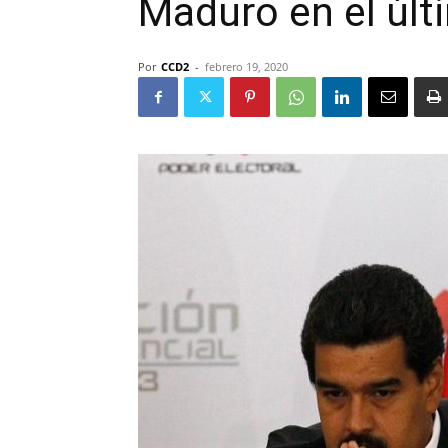
Maduro en el últ
Por
CCD2
-
febrero 19, 2020