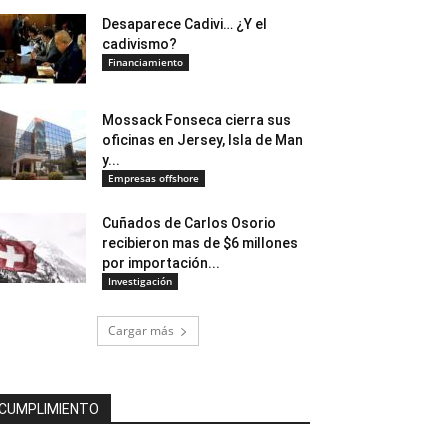
Desaparece Cadivi… ¿Y el
cadivismo?
Financiamiento
Mossack Fonseca cierra sus
oficinas en Jersey, Isla de Man
y...
Empresas offshore
Cuñados de Carlos Osorio
recibieron mas de $6 millones
por importación...
Investigación
Cargar más
CUMPLIMIENTO