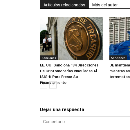
Artículos relacionados
Más del autor
Sanciones
Sanciones
EE. UU. Sanciona 134 Direcciones
UE mantiene
De Criptomonedas Vinculadas Al
mientras am
ISIS-K Para Frenar Su
terremotos
Financiamiento
Dejar una respuesta