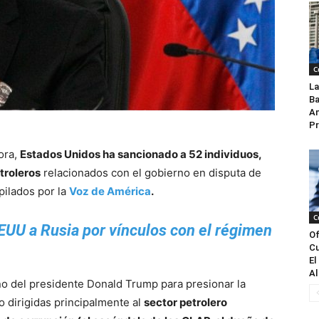
C
La
Ba
An
Pr
ora,
Estados Unidos ha sancionado a 52 individuos,
troleros
relacionados con el gobierno en disputa de
pilados por la
Voz de América
.
C
EUU a Rusia por vínculos con el régimen
Of
Cu
El
Al
rno del presidente Donald Trump para presionar la
o dirigidas principalmente al
sector petrolero