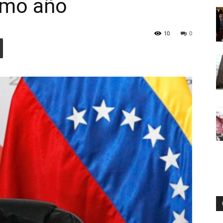
imo año
10
0
Digital