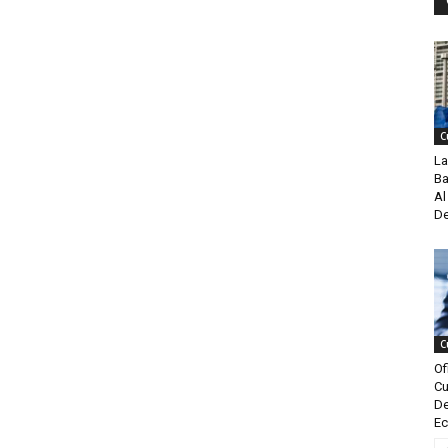
C
La
Ba
Al
De
C
Of
Cu
De
Ec