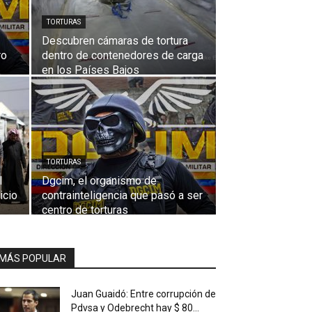
TORTURAS
Descubren cámaras de tortura
ro
dentro de contenedores de carga
en los Países Bajos
TORTURAS
l
Dgcim, el organismo de
icio
contrainteligencia que pasó a ser
centro de torturas
MÁS POPULAR
Juan Guaidó: Entre corrupción de
Pdvsa y Odebrecht hay $ 80...