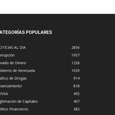
ATEGORÍAS POPULARES
OTICIAS AL DIA
2856
orrupción
1957
avado de Dinero
1226
obierno de Venezuela
1039
áfico de Drogas
914
inanciamiento
818
DVSA
455
gitimación de Capitales
407
litos Financieros
382