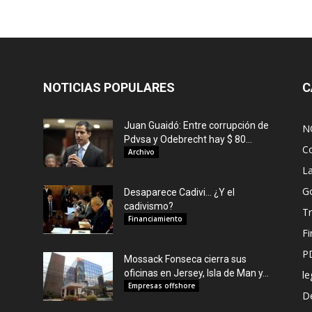
NOTICIAS POPULARES
C
Juan Guaidó: Entre corrupción de
N
Pdvsa y Odebrecht hay $ 80...
C
Archivo
L
G
Desaparece Cadivi… ¿Y el
cadivismo?
Tr
Financiamiento
F
P
Mossack Fonseca cierra sus
oficinas en Jersey, Isla de Man y...
le
Empresas offshore
De