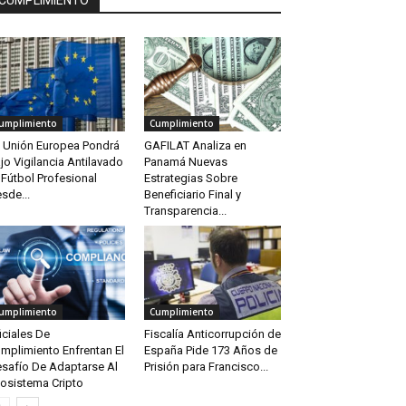
CUMPLIMIENTO
umplimiento
Cumplimiento
 Unión Europea Pondrá
GAFILAT Analiza en
jo Vigilancia Antilavado
Panamá Nuevas
 Fútbol Profesional
Estrategias Sobre
sde...
Beneficiario Final y
Transparencia...
umplimiento
Cumplimiento
iciales De
Fiscalía Anticorrupción de
mplimiento Enfrentan El
España Pide 173 Años de
safío De Adaptarse Al
Prisión para Francisco...
osistema Cripto