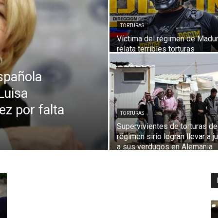
TORTURAS
Víctima del régimen de Madu
Digital
relata terribles torturas
spañola
 Luisa
z por falta
TORTURAS
Supervivientes de torturas de
régimen sirio logran llevar a ju
a sus verdugos en Alemania