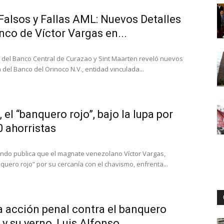
alsos y Fallas AML: Nuevos Detalles
co de Víctor Vargas en...
Digital
del Banco Central de Curazao y Sint Maarten reveló nuevos
 del Banco del Orinoco N.V., entidad vinculada...
 el “banquero rojo”, bajo la lupa por
0 ahorristas
Mundo publica que el magnate venezolano Víctor Vargas,
uero rojo” por su cercanía con el chavismo, enfrenta...
a acción penal contra el banquero
y su yerno, Luis Alfonso...