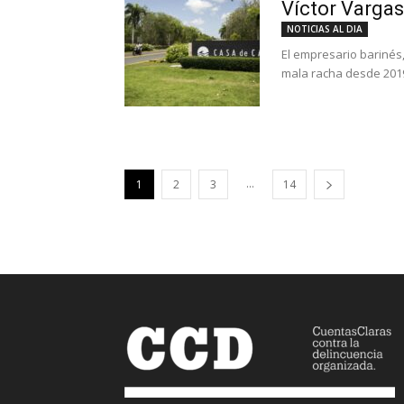
Víctor Vargas
NOTICIAS AL DIA
El empresario barinés
mala racha desde 2019,
...
1
2
3
14