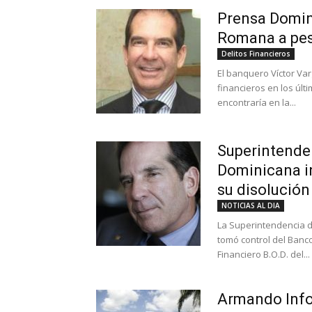
Prensa Domini
Romana a pesa
Delitos Financieros
El banquero Víctor Va
financieros en los últ
encontraría en la...
Superintende
Dominicana i
su disolución
NOTICIAS AL DIA
La Superintendencia 
tomó control del Banco
Financiero B.O.D. del...
Armando Info: