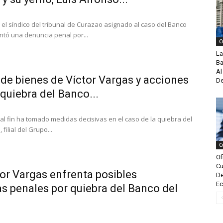
, el síndico del tribunal de Curazao asignado al caso del Banco
ntó una denuncia penal por...
C
La
Ba
Al
de bienes de Víctor Vargas y acciones
De
 quiebra del Banco...
 al fin ha tomado medidas decisivas en el caso de la quiebra del
filial del Grupo...
C
Of
Cu
or Vargas enfrenta posibles
De
Ec
s penales por quiebra del Banco del