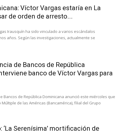
cana: Víctor Vargas estaría en La
r de orden de arresto...
rgas Irausquín ha sido vinculado a varios escándalos
imos años. Según las investigaciones, actualmente se
ncia de Bancos de República
nterviene banco de Víctor Vargas para
de Bancos de República Dominicana anunció este miércoles que
 Múltiple de las Américas (Bancamérica), filial del Grupo
 ‘La Serenísima’ mortificación de