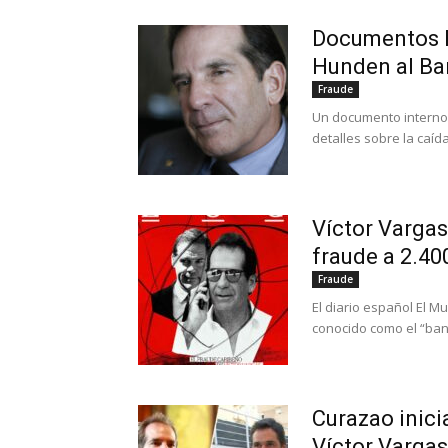
Documentos F
Hunden al Ban
Fraude
Un documento interno 
detalles sobre la caída
Víctor Vargas,
fraude a 2.40
Fraude
El diario español El 
conocido como el “banq
Curazao inici
Víctor Vargas 