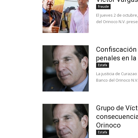
Fraude
El jueves 2 de octubre
del Orinoco N.V. prese
Confiscación 
penales en la
Estafa
La justicia de Curazao
Banco del Orinoco N.V., 
Grupo de Víct
consecuencia
Orinoco
Estafa