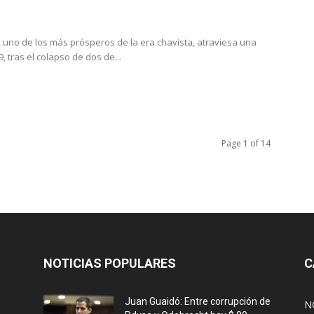
, uno de los más prósperos de la era chavista, atraviesa una
 tras el colapso de dos de...
Page 1 of 14
NOTICIAS POPULARES
C
Juan Guaidó: Entre corrupción de
N