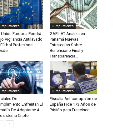
umplimiento
Cumplimiento
 Unión Europea Pondrá
GAFILAT Analiza en
jo Vigilancia Antilavado
Panamá Nuevas
 Fútbol Profesional
Estrategias Sobre
sde...
Beneficiario Final y
Transparencia...
umplimiento
Cumplimiento
iciales De
Fiscalía Anticorrupción de
mplimiento Enfrentan El
España Pide 173 Años de
safío De Adaptarse Al
Prisión para Francisco...
osistema Cripto