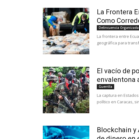
La Frontera 
Como Corredor
Delincuencia Organizada
La frontera entre Ecu
geográfica para trans
El vacío de p
envalentona a
Guerrilla
La captura en Estados
político en Caracas, s
Blockchain y 
de dinero en 