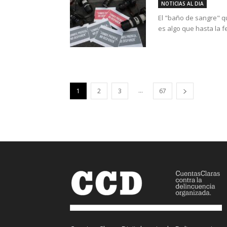
NOTICIAS AL DIA
El "baño de sangre" q
es algo que hasta la f
...
1
2
3
67