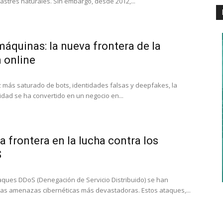
stres naturales. Sin embargo, desde 2012,...
quinas: la nueva frontera de la
 online
más saturado de bots, identidades falsas y deepfakes, la
idad se ha convertido en un negocio en...
a frontera en la lucha contra los
S
 ataques DDoS (Denegación de Servicio Distribuido) se han
las amenazas cibernéticas más devastadoras. Estos ataques,...