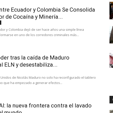
Entre Ecuador y Colombia Se Consolida
 de Cocaína y Minería...
Digital
ador y Colombia dejó de ser hace años una simple línea
formarse en uno de los corredores criminales más...
oder tras la caída de Maduro
l ELN y desestabiliza...
 Unidos de Nicolás Maduro no solo ha reconfigurado el tablero
ino que ha empezado a generar efectos...
AI: la nueva frontera contra el lavado
el mundo...