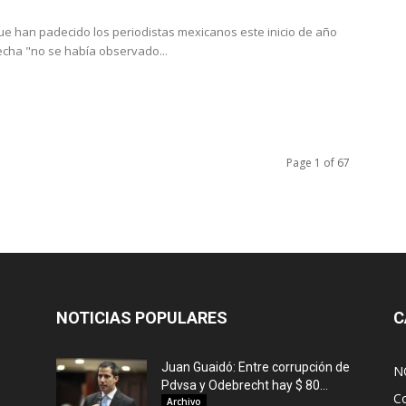
ue han padecido los periodistas mexicanos este inicio de año
echa "no se había observado...
Page 1 of 67
NOTICIAS POPULARES
C
Juan Guaidó: Entre corrupción de
N
Pdvsa y Odebrecht hay $ 80...
C
Archivo