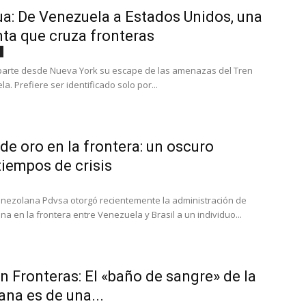
a: De Venezuela a Estados Unidos, una
ta que cruza fronteras
mparte desde Nueva York su escape de las amenazas del Tren
. Prefiere ser identificado solo por...
e oro en la frontera: un oscuro
iempos de crisis
venezolana Pdvsa otorgó recientemente la administración de
na en la frontera entre Venezuela y Brasil a un individuo...
n Fronteras: El «baño de sangre» de la
na es de una...