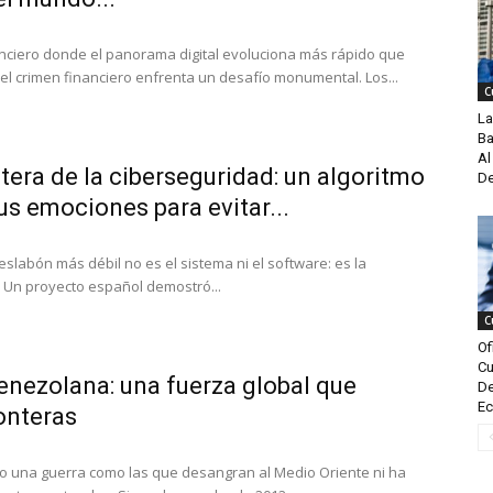
nciero donde el panorama digital evoluciona más rápido que
 el crimen financiero enfrenta un desafío monumental. Los...
C
La
Ba
Al
tera de la ciberseguridad: un algoritmo
De
us emociones para evitar...
 eslabón más débil no es el sistema ni el software: es la
. Un proyecto español demostró...
C
Of
Cu
enezolana: una fuerza global que
De
Ec
onteras
o una guerra como las que desangran al Medio Oriente ni ha