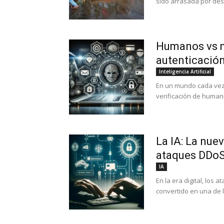
sido arrasada por desa
Humanos vs má
autenticación
Inteligencia Artificial
En un mundo cada vez 
verificación de human
La IA: La nuev
ataques DDo
IA
En la era digital, los
convertido en una de 