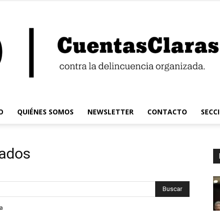
O
QUIÉNES SOMOS
NEWSLETTER
CONTACTO
SECC
Cuentas
tados
Claras
da