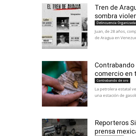
Tren de Aragu
sombra violen
Delincuencia Organizada
Juan, de 28 años, co
de Aragua en Venezuela
Contrabando d
comercio en t
Contrabando de oro
La petrolera estatal 
una estación de gasoli
Reporteros Si
prensa mexica