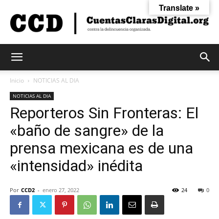
Translate »
Cuentas
Inicio
NOTICIAS AL DIA
NOTICIAS AL DIA
Reporteros Sin Fronteras: El
Claras
«baño de sangre» de la
prensa mexicana es de una
Digital
«intensidad» inédita
Por
CCD2
-
enero 27, 2022
24
0