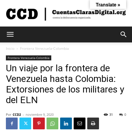
Translate »
Cuentas
Inicio
Frontera Venezuela-Colombia
Frontera Venezuela-Colombia
Un viaje por la frontera de
Claras
Venezuela hasta Colombia:
Extorsiones de los militares y
Digital
del ELN
Por
CCD2
-
noviembre 9, 2020
31
0