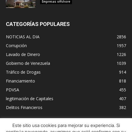
Empresas offshore
CATEGORÍAS POPULARES
NOTICIAS AL DIA
2856
Corrupción
1957
Lavado de Dinero
1226
Gobierno de Venezuela
1039
Tráfico de Drogas
914
Financiamiento
818
PDVSA
455
legitimación de Capitales
407
Delitos Financieros
382
Este sitio usa cookies para mejorar su experiencia. Si
continúa navegando, asumimos que está conforme con su