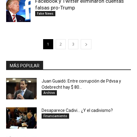
Facebook y Twitter eliminaron cuentas
falsas pro-Trump
Fake News
1
2
3
MÁS POPULAR
Juan Guaidó: Entre corrupción de Pdvsa y
Odebrecht hay $ 80...
Archivo
Desaparece Cadivi… ¿Y el cadivismo?
Financiamiento