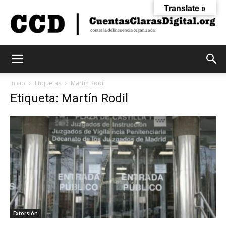
Translate »
Cuentas
Inicio
Etiquetas
Martín Rodil
Etiqueta: Martín Rodil
Claras
Digital
Extorsión