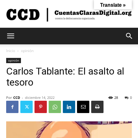
Translate »
Cuentas
Inicio
opinión
opinión
Carlos Tablante: El asalto al
Claras
tesoro
Digital
Por
CCD
-
diciembre 14, 2022
28
0