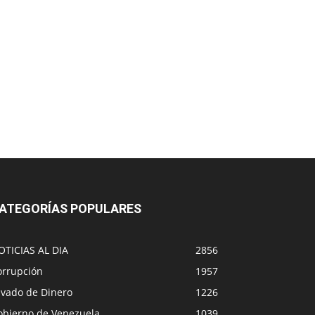
ATEGORÍAS POPULARES
OTICIAS AL DIA
2856
orrupción
1957
avado de Dinero
1226
obierno de Venezuela
1039