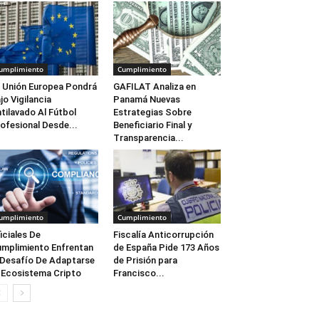
umplimiento
Cumplimiento
 Unión Europea Pondrá
GAFILAT Analiza en
jo Vigilancia
Panamá Nuevas
tilavado Al Fútbol
Estrategias Sobre
ofesional Desde...
Beneficiario Final y
Transparencia...
umplimiento
Cumplimiento
iciales De
Fiscalía Anticorrupción
mplimiento Enfrentan
de España Pide 173 Años
 Desafío De Adaptarse
de Prisión para
 Ecosistema Cripto
Francisco...