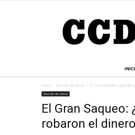
INIC
Inicio
Sección de libros
El Gran Saqueo: ¿quiénes y
Sección de libros
El Gran Saqueo:
robaron el diner