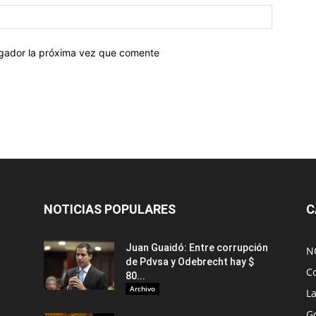
egador la próxima vez que comente
NOTICIAS POPULARES
C
Juan Guaidó: Entre corrupción
N
de Pdvsa y Odebrecht hay $
C
80...
Archivo
L
G