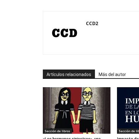
CCD2
Artículos relacionados
Más del autor
Sección de libros
Sección de li
«Los hermanos siniestros», una
Impacto de 