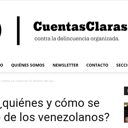
IO
QUIÉNES SOMOS
NEWSLETTER
CONTACTO
SECC
Cuentas
 cómo se robaron el dinero de los...
 ¿quiénes y cómo se
o de los venezolanos?
Claras