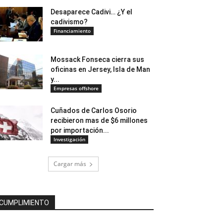
Desaparece Cadivi… ¿Y el
cadivismo?
Financiamiento
Mossack Fonseca cierra sus
oficinas en Jersey, Isla de Man
y...
Empresas offshore
Cuñados de Carlos Osorio
recibieron mas de $6 millones
por importación...
Investigación
Cargar más
CUMPLIMIENTO