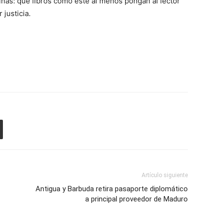
inas: que libros como este al menos pongan al lector
justicia.
Artículo siguiente
Antigua y Barbuda retira pasaporte diplomático
a principal proveedor de Maduro