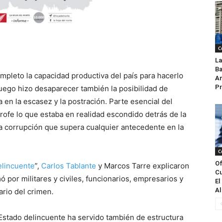
C
La
Ba
mpleto la capacidad productiva del país para hacerlo
An
Pr
uego hizo desaparecer también la posibilidad de
en la escasez y la postración. Parte esencial del
rofe lo que estaba en realidad escondido detrás de la
na corrupción que supera cualquier antecedente en la
C
Of
elincuente
”,
Carlos Tablante
y Marcos Tarre explicaron
Cu
 por militares y civiles, funcionarios, empresarios y
El
Al
ario del crimen.
 Estado delincuente ha servido también de estructura