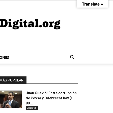
Translate »
IONES
MÁS POPULAR
Juan Guaidó: Entre corrupción
de Pdvsa y Odebrecht hay $
80...
Archivo