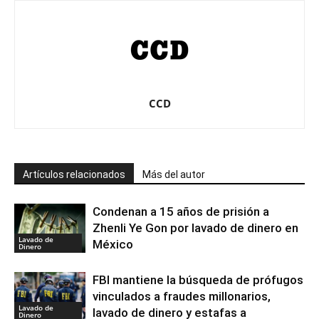
CCD
Artículos relacionados
Más del autor
Condenan a 15 años de prisión a
Zhenli Ye Gon por lavado de dinero en
Lavado de
México
Dinero
FBI mantiene la búsqueda de prófugos
vinculados a fraudes millonarios,
Lavado de
lavado de dinero y estafas a
Dinero