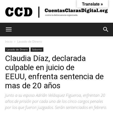
Translate »
Cuentas
Inicio
Lavado de Dinero
Lavado de Dinero
Soborno
Claudia Díaz, declarada
Claras
culpable en juicio de
EEUU, enfrenta sentencia de
Digital
mas de 20 años
Junto a su esposo Adrián Velásquez Figueroa, enfrentan 20
años de prisión por cada uno de los cinco cargos penales
por los que fueron juzgados. Serán sentenciados en febrero.