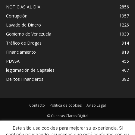
NOTICIAS AL DIA
2856
Corrupción
1957
Lavado de Dinero
1226
Gobierno de Venezuela
1039
Tráfico de Drogas
914
Financiamiento
818
PDVSA
455
legitimación de Capitales
407
Delitos Financieros
382
Contacto
Política de cookies
Aviso Legal
© Cuentas Claras Digital
Este sitio usa cookies para mejorar su experiencia. Si
continúa navegando, asumimos que está conforme con su