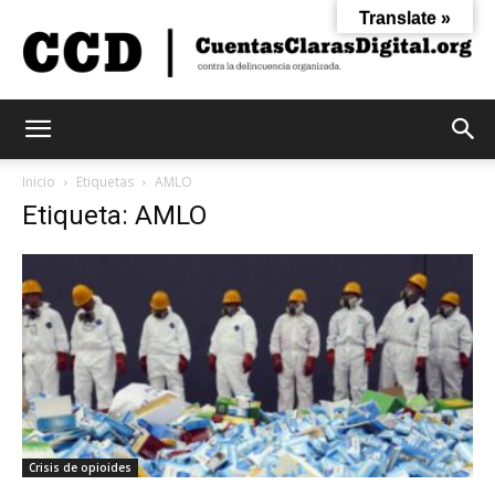
Translate »
Cuentas
Inicio
Etiquetas
AMLO
Etiqueta: AMLO
Claras
Digital
Crisis de opioides