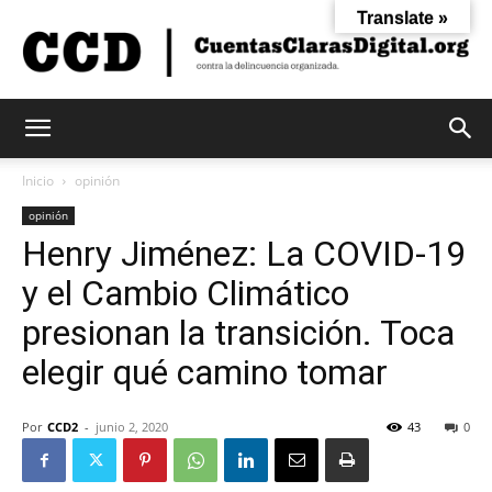
Translate »
Cuentas
Inicio
opinión
opinión
Henry Jiménez: La COVID-19
Claras
y el Cambio Climático
presionan la transición. Toca
Digital
elegir qué camino tomar
Por
CCD2
-
junio 2, 2020
43
0