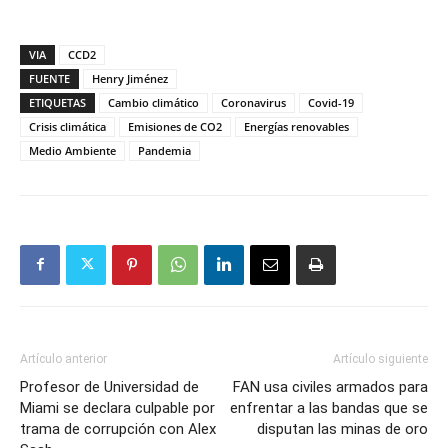
VIA
CCD2
FUENTE
Henry Jiménez
ETIQUETAS
Cambio climático
Coronavirus
Covid-19
Crisis climática
Emisiones de CO2
Energías renovables
Medio Ambiente
Pandemia
Artículo anterior
Artículo siguiente
Profesor de Universidad de
FAN usa civiles armados para
Miami se declara culpable por
enfrentar a las bandas que se
trama de corrupción con Alex
disputan las minas de oro