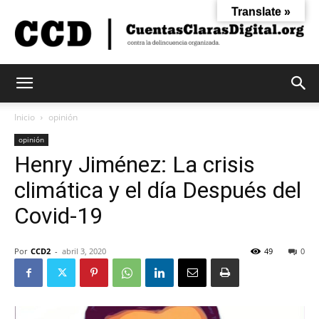
Translate »
Cuentas
Inicio
opinión
opinión
Henry Jiménez: La crisis
Claras
climática y el día Después del
Covid-19
Digital
Por
CCD2
-
abril 3, 2020
49
0