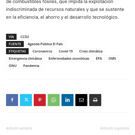
de combustibles fósiles, que impida la explotación
indiscriminada de recursos naturales y que se sustente
en la eficiencia, el ahorro y el desarrollo tecnológico.
VIA
CCD2
FUENTE
Agenda Pública El País
ETIQUETAS
Coronavirus
Covid-19
Crisis climática
Emergencia climática
Enfermedades zoonóticas
EPA
OMS
ONU
Pandemia
Artículo anterior
Artículo siguiente