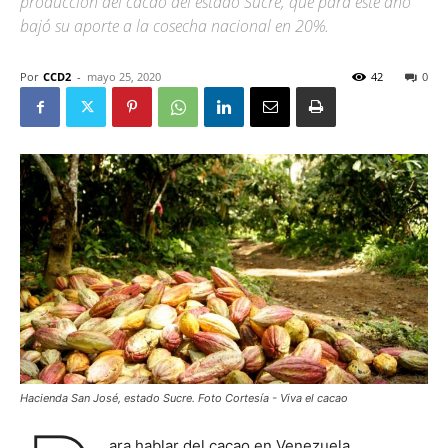
producción del cacao del estado Sucre, que para este año
bajó su aporte a la cosecha nacional en 20%.
Por
CCD2
-
mayo 25, 2020
42
0
Hacienda San José, estado Sucre. Foto Cortesía - Viva el cacao
ara hablar del cacao en Venezuela