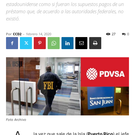
estadounidense como si fueran los supuestos pagos de un
préstamo que, de acuerdo a las autoridades federales, no
existió.
Por
CCD2
-
febrero 14, 2020
27
0
Foto Archivo
la vez que sale de la Isla (
Puerto Rico
) el jefe