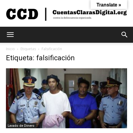
Translate »
Cuentas
Inicio
Etiquetas
Falsificación
Etiqueta: falsificación
Claras
Digital
Lavado de Dinero