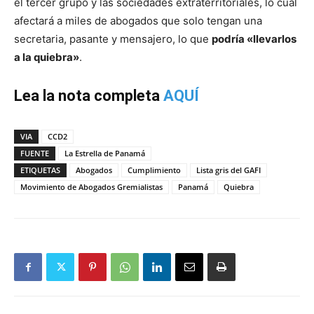
el tercer grupo y las sociedades extraterritoriales, lo cual
afectará a miles de abogados que solo tengan una
secretaria, pasante y mensajero, lo que
podría «llevarlos
a la quiebra»
.
Lea la nota completa
AQUÍ
VIA
CCD2
FUENTE
La Estrella de Panamá
ETIQUETAS
Abogados
Cumplimiento
Lista gris del GAFI
Movimiento de Abogados Gremialistas
Panamá
Quiebra