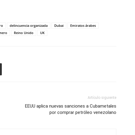
ro
delincuencia organizada
Dubai
Emiratos árabes
inero
Reino Unido
UK
Artículo siguiente
EEUU aplica nuevas sanciones a Cubametales
por comprar petróleo venezolano