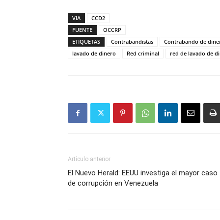
VIA
CCD2
FUENTE
OCCRP
ETIQUETAS
Contrabandistas
Contrabando de dine
lavado de dinero
Red criminal
red de lavado de d
Artículo anterior
El Nuevo Herald: EEUU investiga el mayor caso
de corrupción en Venezuela