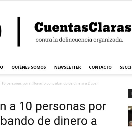
IO
QUIÉNES SOMOS
NEWSLETTER
CONTACTO
SECC
Cuentas
 10 personas por millonario contrabando de dinero a Dubai
n a 10 personas por
abando de dinero a
Claras