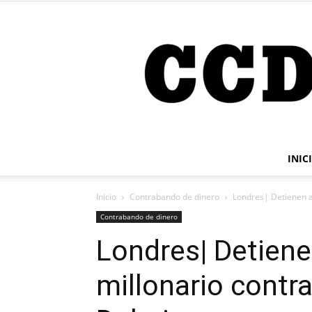
INIC
Inicio
Contrabando de dinero
Londres| Detienen a
Contrabando de dinero
Londres| Detiene
millonario contr