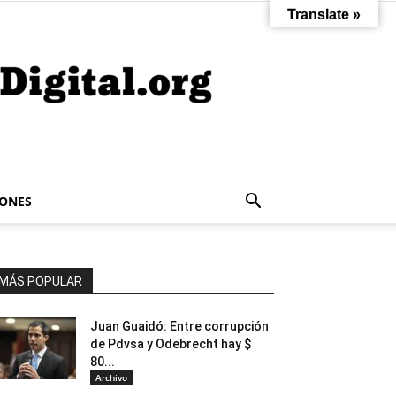
Translate »
IONES
MÁS POPULAR
Juan Guaidó: Entre corrupción
de Pdvsa y Odebrecht hay $
80...
Archivo