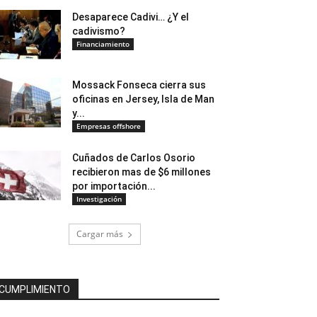
Desaparece Cadivi… ¿Y el
cadivismo?
Financiamiento
Mossack Fonseca cierra sus
oficinas en Jersey, Isla de Man
y...
Empresas offshore
Cuñados de Carlos Osorio
recibieron mas de $6 millones
por importación...
Investigación
Cargar más
CUMPLIMIENTO