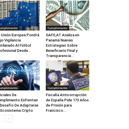
umplimiento
Cumplimiento
 Unión Europea Pondrá
GAFILAT Analiza en
jo Vigilancia
Panamá Nuevas
tilavado Al Fútbol
Estrategias Sobre
ofesional Desde...
Beneficiario Final y
Transparencia...
umplimiento
Cumplimiento
iciales De
Fiscalía Anticorrupción
mplimiento Enfrentan
de España Pide 173 Años
 Desafío De Adaptarse
de Prisión para
 Ecosistema Cripto
Francisco...