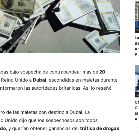
C
La
Ba
An
Pr
tadas bajo sospecha de contrabandear más de
20
 Reino Unido a
Dubai
, escondidos en maletas durante
informaron las autoridades británicas. Así lo reseñó
C
Of
Cu
tro de las maletas con destino a Dubai. La
El
Al
o Unido dijo que los sospechosos son todos
ado
, y querían obtener ganancias del
tráfico de drogas