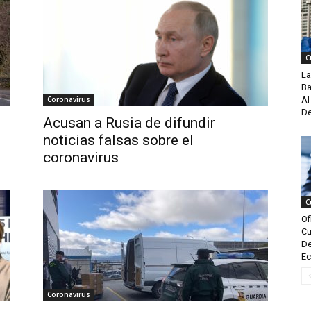
C
La
Ba
Coronavirus
Al
De
Acusan a Rusia de difundir
noticias falsas sobre el
coronavirus
C
Of
Cu
De
Ec
Coronavirus