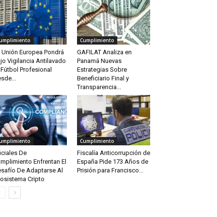
umplimiento
Cumplimiento
 Unión Europea Pondrá
GAFILAT Analiza en
jo Vigilancia Antilavado
Panamá Nuevas
 Fútbol Profesional
Estrategias Sobre
sde...
Beneficiario Final y
Transparencia...
umplimiento
Cumplimiento
iciales De
Fiscalía Anticorrupción de
mplimiento Enfrentan El
España Pide 173 Años de
safío De Adaptarse Al
Prisión para Francisco...
osistema Cripto