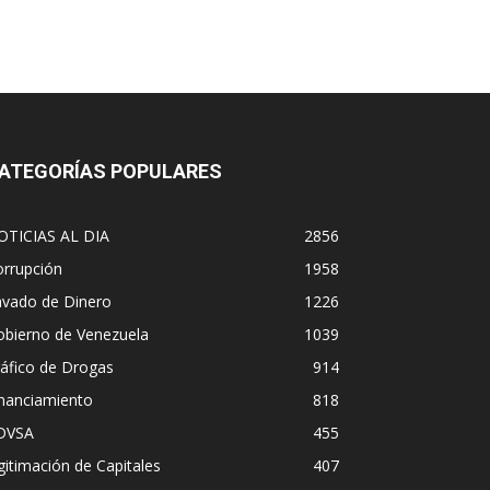
ATEGORÍAS POPULARES
OTICIAS AL DIA
2856
orrupción
1958
avado de Dinero
1226
obierno de Venezuela
1039
áfico de Drogas
914
inanciamiento
818
DVSA
455
gitimación de Capitales
407