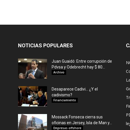
NOTICIAS POPULARES
C
Juan Guaidó: Entre corrupción de
N
Pdvsa y Odebrecht hay $ 80...
C
Archivo
L
G
Desaparece Cadivi… ¿Y el
cadivismo?
Tr
Financiamiento
F
P
Mossack Fonseca cierra sus
oficinas en Jersey, Isla de Man y...
le
Empresas offshore