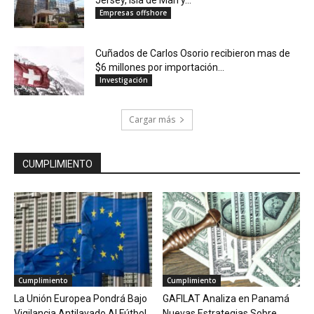
Jersey, Isla de Man y...
Empresas offshore
Cuñados de Carlos Osorio recibieron mas de
$6 millones por importación...
Investigación
Cargar más
CUMPLIMIENTO
Cumplimiento
Cumplimiento
La Unión Europea Pondrá Bajo
GAFILAT Analiza en Panamá
Vigilancia Antilavado Al Fútbol
Nuevas Estrategias Sobre