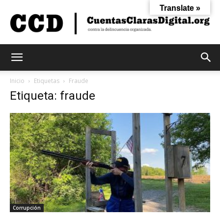
Translate »
Cuentas
Inicio
Etiquetas
Fraude
Etiqueta: fraude
Claras
Digital
Corrupción