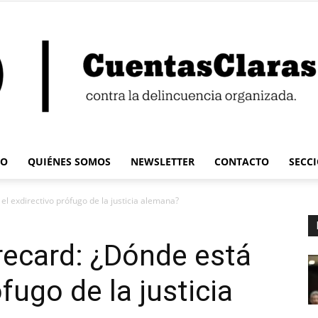
IO
QUIÉNES SOMOS
NEWSLETTER
CONTACTO
SECC
Cuentas
l exdirectivo prófugo de la justicia alemana?
recard: ¿Dónde está
ófugo de la justicia
Claras