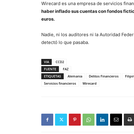
Wirecard es una empresa de servicios finan
haber inflado sus cuentas con fondos fictic
euros.
Nadie, ni los auditores ni la Autoridad Fede
detectó lo que pasaba.
VIA
CCD2
FUENTE
FAZ
ETIQUETAS
Alemania
Delitos Financieros
Filipi
Servicios financieros
Wirecard