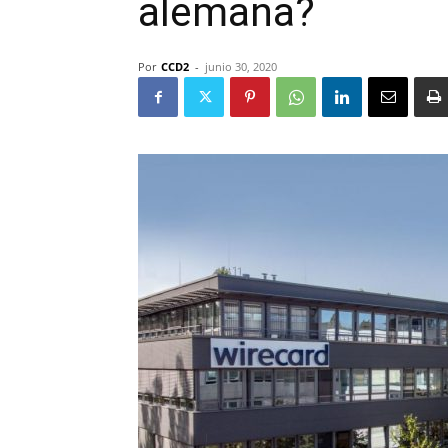
alemana?
Por
CCD2
-
junio 30, 2020