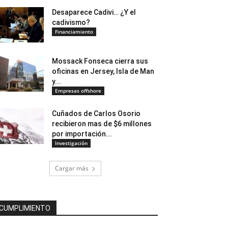
Desaparece Cadivi… ¿Y el
cadivismo?
Financiamiento
Mossack Fonseca cierra sus
oficinas en Jersey, Isla de Man
y...
Empresas offshore
Cuñados de Carlos Osorio
recibieron mas de $6 millones
por importación...
Investigación
Cargar más
CUMPLIMIENTO