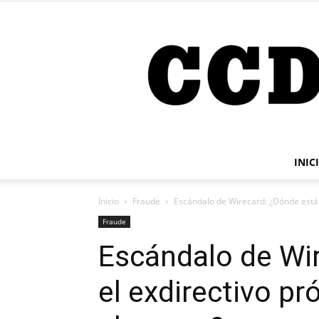
INIC
Inicio
Fraude
Escándalo de Wirecard: ¿Dónde está e
Fraude
Escándalo de Wi
el exdirectivo pr