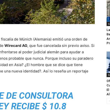
C
La
Ba
 fiscalía de Múnich (Alemania) emitió una orden de
An
Pr
 de
Wirecard AG
, que fue cancelada sin previo aviso. Si
nfrentarse al poder judicial alemán para ayudar a
menos probable que nunca. Porque incluso su paradero
nidad en Asia? ¿El hombre que se dice que tiene
ne una nueva identidad?. Así lo reseña un reportaje
C
Of
Cu
El
E DE CONSULTORA
Al
EY RECIBE $ 10.8