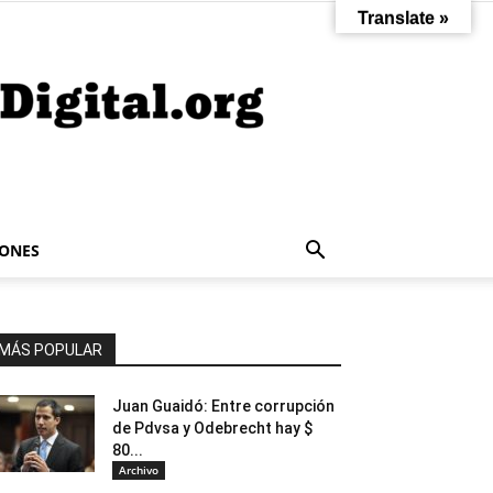
Translate »
IONES
MÁS POPULAR
Juan Guaidó: Entre corrupción
de Pdvsa y Odebrecht hay $
80...
Archivo