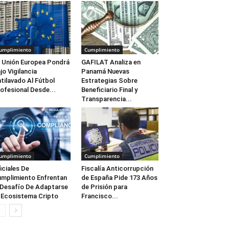
umplimiento
Cumplimiento
 Unión Europea Pondrá
GAFILAT Analiza en
jo Vigilancia
Panamá Nuevas
tilavado Al Fútbol
Estrategias Sobre
ofesional Desde...
Beneficiario Final y
Transparencia...
umplimiento
Cumplimiento
iciales De
Fiscalía Anticorrupción
mplimiento Enfrentan
de España Pide 173 Años
 Desafío De Adaptarse
de Prisión para
 Ecosistema Cripto
Francisco...