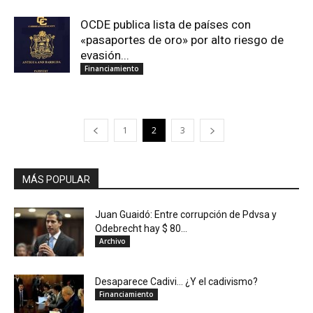
OCDE publica lista de países con
«pasaportes de oro» por alto riesgo de
evasión...
Financiamiento
1
2
3
MÁS POPULAR
Juan Guaidó: Entre corrupción de Pdvsa y
Odebrecht hay $ 80...
Archivo
Desaparece Cadivi… ¿Y el cadivismo?
Financiamiento