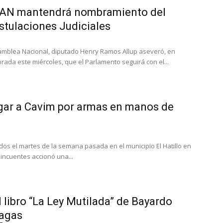
 AN mantendrá nombramiento del
stulaciones Judiciales
samblea Nacional, diputado Henry Ramos Allup aseveró, en
ada este miércoles, que el Parlamento seguirá con el...
igar a Cavim por armas en manos de
dos el martes de la semana pasada en el municipio El Hatillo en
incuentes accionó una...
 libro “La Ley Mutilada” de Bayardo
agas