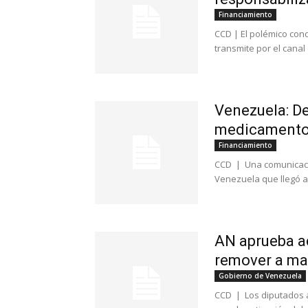
Financiamiento
CCD | El polémico con
transmite por el canal
Venezuela: De
medicamento
Financiamiento
CCD | Una comunicació
Venezuela que llegó a
AN aprueba a
remover a ma
Gobierno de Venezuela
CCD | Los diputados a