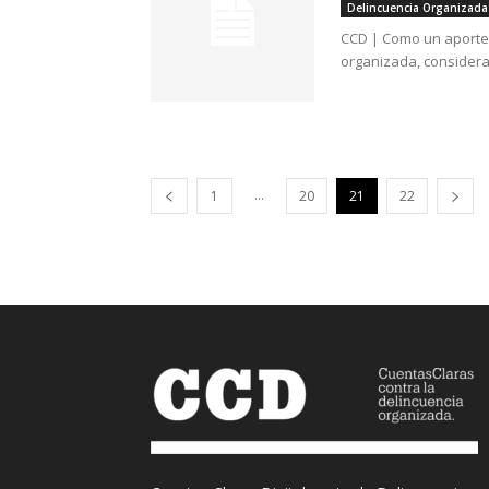
Delincuencia Organizada
CCD | Como un aporte p
organizada, considera 
...
1
20
21
22