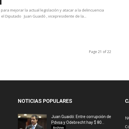
ara mejorar la actual legislación y atacar a la delincuencia
el Diputado Juan Guaidó , vicepresidente de la...
Page 21 of 22
NOTICIAS POPULARES
C
Juan Guaidó: Entre corrupción de
N
Pdvsa y Odebrecht hay $ 80...
C
Archivo