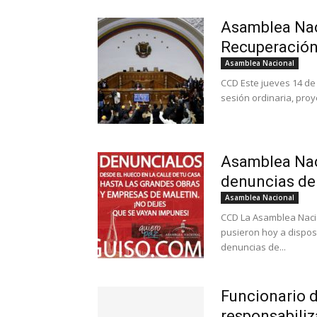
Asamblea Nac
Recuperación
Asamblea Nacional
CCD Este jueves 14 de
sesión ordinaria, proy
Asamblea Nac
denuncias de
Asamblea Nacional
CCD La Asamblea Naci
pusieron hoy a dispos
denuncias de...
Funcionario 
responsabiliz