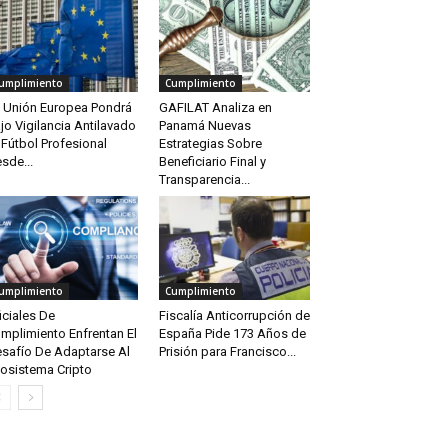
umplimiento
Cumplimiento
 Unión Europea Pondrá
GAFILAT Analiza en
jo Vigilancia Antilavado
Panamá Nuevas
 Fútbol Profesional
Estrategias Sobre
sde...
Beneficiario Final y
Transparencia...
umplimiento
Cumplimiento
iciales De
Fiscalía Anticorrupción de
mplimiento Enfrentan El
España Pide 173 Años de
safío De Adaptarse Al
Prisión para Francisco...
osistema Cripto