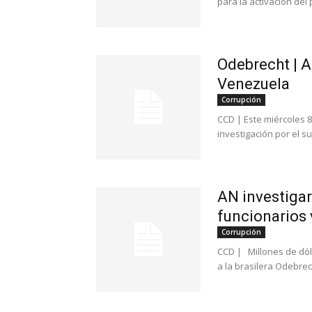
para la activación del
Odebrecht | A
Venezuela
Corrupción
CCD | Este miércoles 
investigación por el s
AN investiga
funcionarios
Corrupción
CCD | Millones de dól
a la brasilera Odebrec