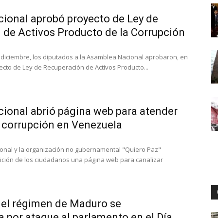
ional aprobó proyecto de Ley de
 de Activos Producto de la Corrupción
Digital
 diciembre, los diputados a la Asamblea Nacional aprobaron, en
ecto de Ley de Recuperación de Activos Producto...
ional abrió página web para atender
 corrupción en Venezuela
onal y la organización no gubernamental "Quiero Paz"
ición de los ciudadanos una página web para canalizar
del régimen de Maduro se
a por ataque al parlamento en el Día...