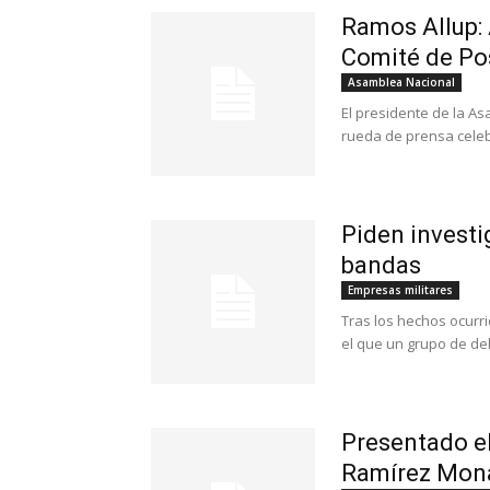
Ramos Allup:
Comité de Po
Asamblea Nacional
El presidente de la A
rueda de prensa celebr
Piden invest
bandas
Empresas militares
Tras los hechos ocurri
el que un grupo de del
Presentado el
Ramírez Mon