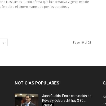
uano Luis Lamas Puccio afirma que la normativa vigente impide
ación sobre el dinero manejado por los partidos...
Page 19 of 21
NOTICIAS POPULARES
C
Juan Guaidó: Entre corrupción de
N
Pdvsa y Odebrecht hay $ 80...
C
Archivo