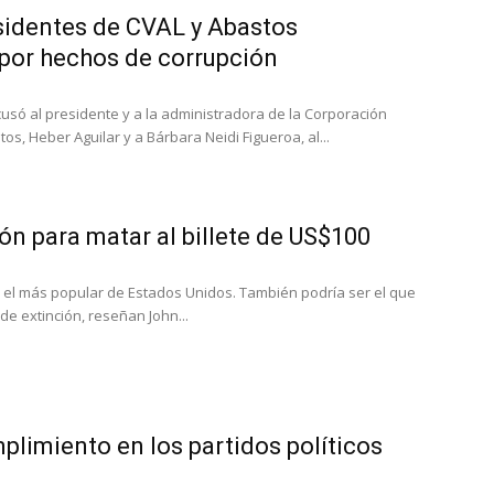
sidentes de CVAL y Abastos
 por hechos de corrupción
acusó al presidente y a la administradora de la Corporación
s, Heber Aguilar y a Bárbara Neidi Figueroa, al...
ón para matar al billete de US$100
s el más popular de Estados Unidos. También podría ser el que
de extinción, reseñan John...
mplimiento en los partidos políticos