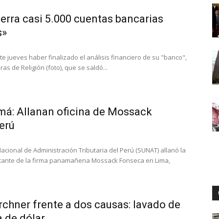
ierra casi 5.000 cuentas bancarias
s»
Digital
te jueves haber finalizado el análisis financiero de su "banco",
ras de Religión (foto), que se saldó...
á: Allanan oficina de Mossack
erú
cional de Administración Tributaria del Perú (SUNAT) allanó la
ntante de la firma panamañena Mossack Fonseca en Lima,
irchner frente a dos causas: lavado de
 de dólar...