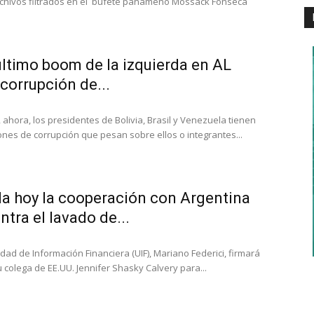
rchivos filtrados en el bufete panameño Mossack Fonseca
 último boom de la izquierda en AL
 corrupción de...
 ahora, los presidentes de Bolivia, Brasil y Venezuela tienen
ones de corrupción que pesan sobre ellos o integrantes...
da hoy la cooperación con Argentina
ntra el lavado de...
idad de Información Financiera (UIF), Mariano Federici, firmará
colega de EE.UU. Jennifer Shasky Calvery para...