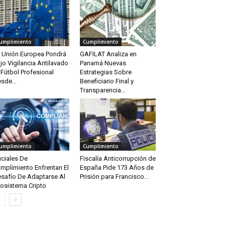
umplimiento
Cumplimiento
 Unión Europea Pondrá
GAFILAT Analiza en
jo Vigilancia Antilavado
Panamá Nuevas
 Fútbol Profesional
Estrategias Sobre
sde...
Beneficiario Final y
Transparencia...
umplimiento
Cumplimiento
iciales De
Fiscalía Anticorrupción de
mplimiento Enfrentan El
España Pide 173 Años de
safío De Adaptarse Al
Prisión para Francisco...
osistema Cripto