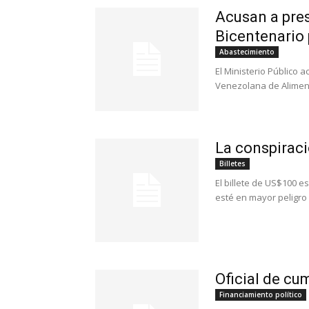
Acusan a pre
Bicentenario
Abastecimiento
El Ministerio Público 
Venezolana de Alimento
La conspiraci
Billetes
El billete de US$100 e
esté en mayor peligro 
Oficial de cu
Financiamiento político