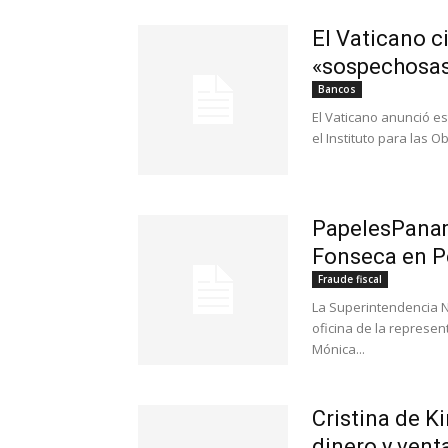
El Vaticano c
«sospechosa
Bancos
El Vaticano anunció es
el Instituto para las Ob
PapelesPanam
Fonseca en P
Fraude fiscal
La Superintendencia Na
oficina de la represe
Mónica...
Cristina de K
dinero y venta