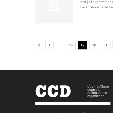
Perú | El experto per
una eficiente fiscaliz
...
1
18
19
20
21