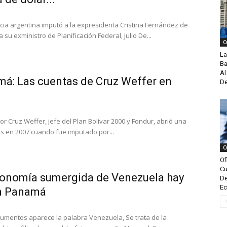
icia argentina imputó a la expresidenta Cristina Fernández de
a su exministro de Planificación Federal, Julio De...
C
La
Ba
Al
á: Las cuentas de Cruz Weffer en
De
tor Cruz Weffer, jefe del Plan Bolívar 2000 y Fondur, abrió una
s en 2007 cuando fue imputado por...
C
Of
Cu
economía sumergida de Venezuela hay
De
Ec
en Panamá
umentos aparece la palabra Venezuela, Se trata de la