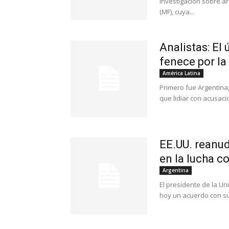
investigación sobre a
(MF), cuya...
Analistas: El
fenece por la
América Latina
Primero fue Argentina,
que lidiar con acusaci
EE.UU. reanu
en la lucha co
Argentina
El presidente de la Un
hoy un acuerdo con su 