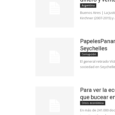
Argentina
Buenos Aires | La Just
Kirchner (2007-2015) y 
PapelesPanam
Seychelles
Corrupción
El general retirado Víc
sociedad en Seychelle
Para ver la 
que bucear 
Crisis económica
En más de 241.000 doc