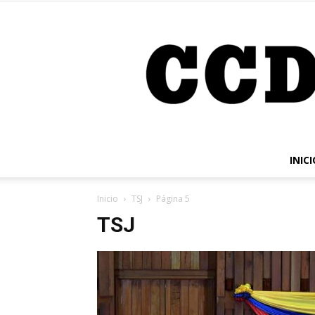
INICI
Inicio
TSJ
Página 5
TSJ