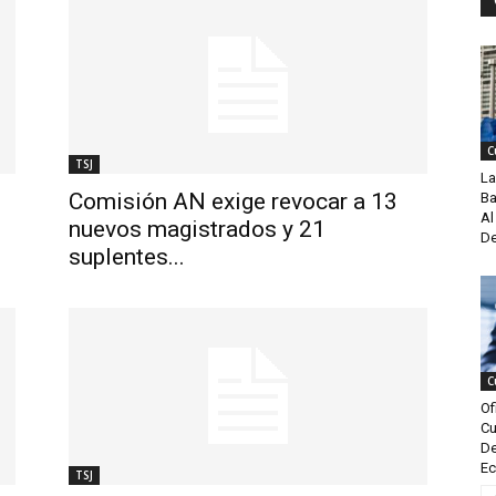
C
TSJ
La
Comisión AN exige revocar a 13
Ba
Al
nuevos magistrados y 21
De
suplentes...
C
Of
Cu
De
Ec
TSJ