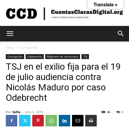
Translate »
Cuentas
Inicio
Corrupción
Corrupción
Odebrecht
Régimen de Venezuela
TSJ
TSJ en el exilio fija para el 19
Claras
de julio audiencia contra
Nicolás Maduro por caso
Digital
Odebrecht
Por
Sofia
-
julio 6, 2018
46
0