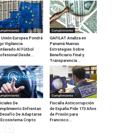
umplimiento
Cumplimiento
 Unión Europea Pondrá
GAFILAT Analiza en
jo Vigilancia
Panamá Nuevas
tilavado Al Fútbol
Estrategias Sobre
ofesional Desde...
Beneficiario Final y
Transparencia...
umplimiento
Cumplimiento
iciales De
Fiscalía Anticorrupción
mplimiento Enfrentan
de España Pide 173 Años
 Desafío De Adaptarse
de Prisión para
 Ecosistema Cripto
Francisco...