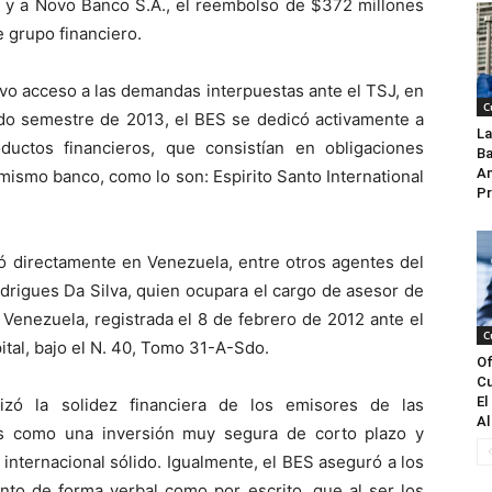
.A y a Novo Banco S.A., el reembolso de $372 millones
 grupo financiero.
vo acceso a las demandas interpuestas ante el TSJ, en
C
ndo semestre de 2013, el BES se dedicó activamente a
La
uctos financieros, que consistían en obligaciones
Ba
An
mismo banco, como lo son: Espirito Santo International
Pr
ó directamente en Venezuela, entre otros agentes del
drigues Da Silva, quien ocupara el cargo de asesor de
 Venezuela, registrada el 8 de febrero de 2012 ante el
C
ital, bajo el N. 40, Tomo 31-A-Sdo.
Of
Cu
El
izó la solidez financiera de los emisores de las
Al
es como una inversión muy segura de corto plazo y
 internacional sólido. Igualmente, el BES aseguró a los
anto de forma verbal como por escrito, que al ser los