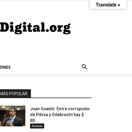
Translate »
IONES
MÁS POPULAR
Juan Guaidó: Entre corrupción
de Pdvsa y Odebrecht hay $
80...
Archivo