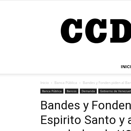
INIC
Inicio
Banca Pública
Bandes y Fonden piden al Banc
Banca Pública
Bancos
Demanda
Gobierno de Venezue
Bandes y Fonden
Espirito Santo y