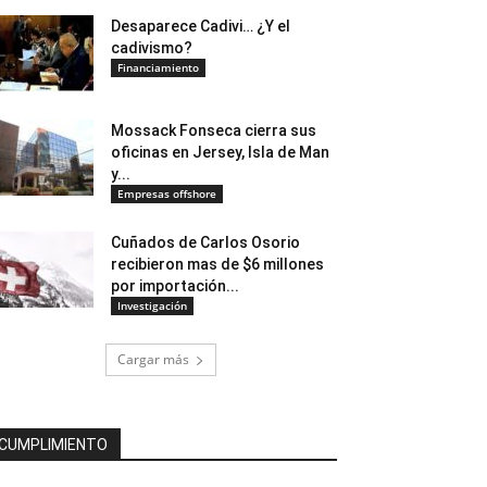
Desaparece Cadivi… ¿Y el
cadivismo?
Financiamiento
Mossack Fonseca cierra sus
oficinas en Jersey, Isla de Man
y...
Empresas offshore
Cuñados de Carlos Osorio
recibieron mas de $6 millones
por importación...
Investigación
Cargar más
CUMPLIMIENTO