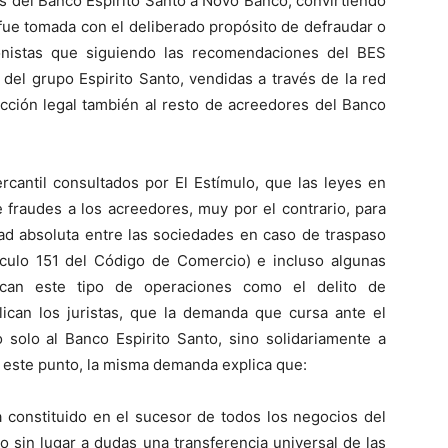
os del Banco Espirito Santo a Novo Banco, convirtiendo
 fue tomada con el deliberado propósito de defraudar o
ionistas que siguiendo las recomendaciones del BES
 del grupo Espirito Santo, vendidas a través de la red
cción legal también al resto de acreedores del Banco
cantil consultados por El Estímulo, que las leyes en
 fraudes a los acreedores, muy por el contrario, para
dad absoluta entre las sociedades en caso de traspaso
ículo 151 del Código de Comercio) e incluso algunas
ican este tipo de operaciones como el delito de
lican los juristas, que la demanda que cursa ante el
 solo al Banco Espirito Santo, sino solidariamente a
este punto, la misma demanda explica que:
 constituido en el sucesor de todos los negocios del
o sin lugar a dudas una transferencia universal de las