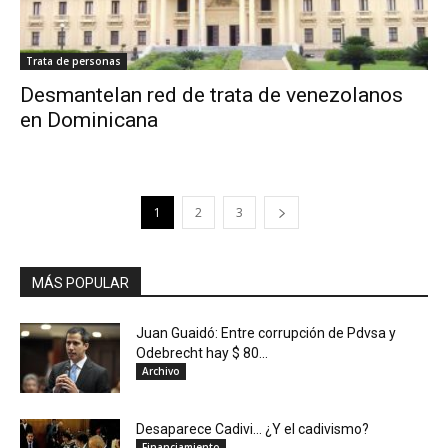
Trata de personas
Desmantelan red de trata de venezolanos
en Dominicana
1
2
3
MÁS POPULAR
Juan Guaidó: Entre corrupción de Pdvsa y
Odebrecht hay $ 80...
Archivo
Desaparece Cadivi… ¿Y el cadivismo?
Financiamiento