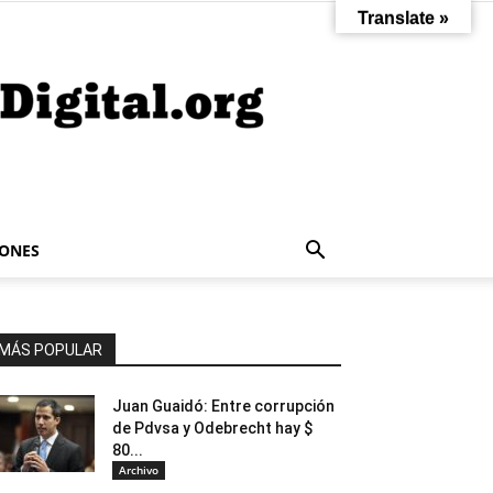
Translate »
IONES
MÁS POPULAR
Juan Guaidó: Entre corrupción
de Pdvsa y Odebrecht hay $
80...
Archivo