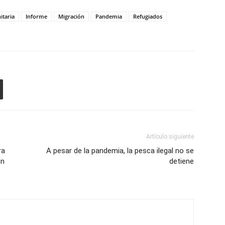
itaria
Informe
Migración
Pandemia
Refugiados
Artículo siguiente
ra
A pesar de la pandemia, la pesca ilegal no se
en
detiene