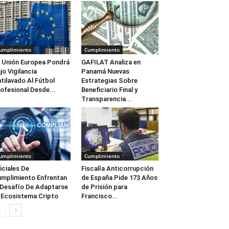
umplimiento
Cumplimiento
 Unión Europea Pondrá
GAFILAT Analiza en
jo Vigilancia
Panamá Nuevas
tilavado Al Fútbol
Estrategias Sobre
ofesional Desde...
Beneficiario Final y
Transparencia...
umplimiento
Cumplimiento
iciales De
Fiscalía Anticorrupción
mplimiento Enfrentan
de España Pide 173 Años
 Desafío De Adaptarse
de Prisión para
 Ecosistema Cripto
Francisco...