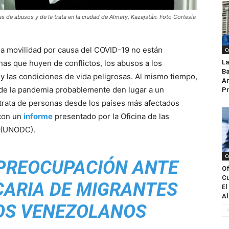
as de abusos y de la trata en la ciudad de Almaty, Kazajstán. Foto Cortesía
a la movilidad por causa del COVID-19 no están
C
nas que huyen de conflictos, los abusos a los
La
Ba
y las condiciones de vida peligrosas. Al mismo tiempo,
An
de la pandemia probablemente den lugar a un
Pr
a trata de personas desde los países más afectados
 con un
informe
presentado por la Oficina de las
o (UNODC).
C
PREOCUPACIÓN ANTE
Of
Cu
CARIA DE MIGRANTES
El
Al
OS VENEZOLANOS