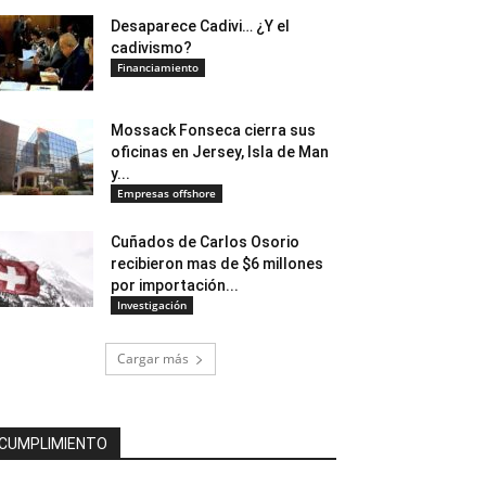
Desaparece Cadivi… ¿Y el
cadivismo?
Financiamiento
Mossack Fonseca cierra sus
oficinas en Jersey, Isla de Man
y...
Empresas offshore
Cuñados de Carlos Osorio
recibieron mas de $6 millones
por importación...
Investigación
Cargar más
CUMPLIMIENTO