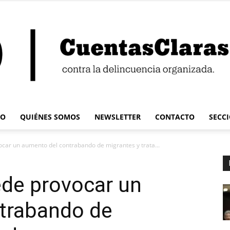
IO
QUIÉNES SOMOS
NEWSLETTER
CONTACTO
SECC
Cuentas
ar un aumento del contrabando de migrantes y trata...
de provocar un
trabando de
Claras