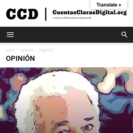
Translate »
Cuentas
Inicio
opinión
Página 2
OPINIÓN
Claras
Digital