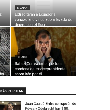
ECUADOR
z
Extraditarán a Ecuador a
venezolano vinculado a lavado de
dinero con el Sucre
ECUADOR
Rafael Correa cree que tras
condena de exvicepresidente
dor
ahora irán por él
MÁS POPULAR
Juan Guaidó: Entre corrupción de
Pdvsa y Odebrecht hay $ 80...