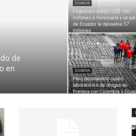
ECUADOR
Foglocons estafó US$ 160
millones a Venezuela y un jue
de Ecuador le devuelve 57
Digital
millones
ado de
do en
ECUADOR
Perú desmanteló cuatro
laboratorios de drogas en
frontera con Colombia y Ecua