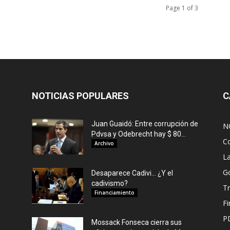
Page 1 of 3
NOTICIAS POPULARES
C
Juan Guaidó: Entre corrupción de
N
Pdvsa y Odebrecht hay $ 80...
C
Archivo
L
G
Desaparece Cadivi… ¿Y el
cadivismo?
Tr
Financiamiento
F
P
Mossack Fonseca cierra sus