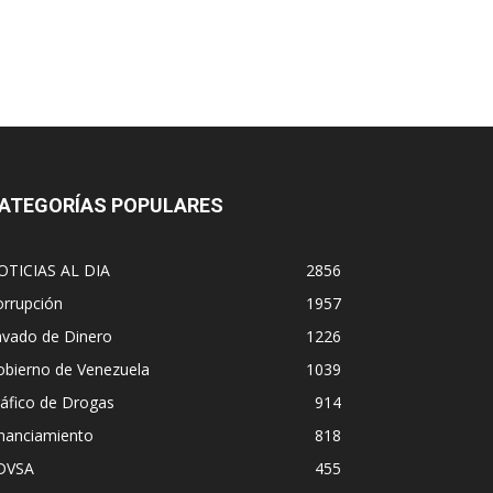
ATEGORÍAS POPULARES
OTICIAS AL DIA
2856
orrupción
1957
avado de Dinero
1226
obierno de Venezuela
1039
áfico de Drogas
914
inanciamiento
818
DVSA
455