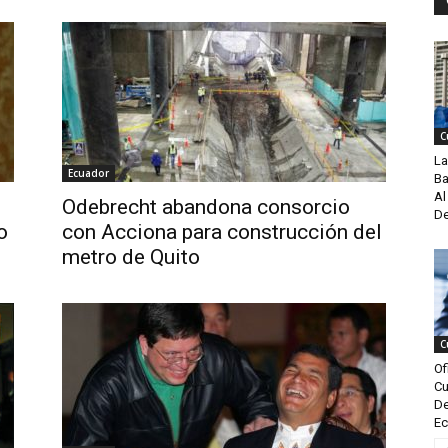
C
La
Ecuador
Ba
Al
Odebrecht abandona consorcio
De
o
con Acciona para construcción del
metro de Quito
C
Of
Cu
De
Ec