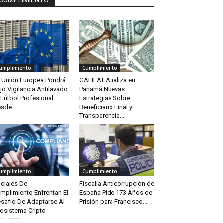
CUMPLIMIENTO
umplimiento
Cumplimiento
 Unión Europea Pondrá
GAFILAT Analiza en
jo Vigilancia Antilavado
Panamá Nuevas
 Fútbol Profesional
Estrategias Sobre
sde...
Beneficiario Final y
Transparencia...
umplimiento
Cumplimiento
iciales De
Fiscalía Anticorrupción de
mplimiento Enfrentan El
España Pide 173 Años de
safío De Adaptarse Al
Prisión para Francisco...
osistema Cripto