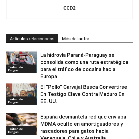
CCD2
Artículos relacionados
Más del autor
La hidrovía Paraná-Paraguay se
consolida como una ruta estratégica
Tráfico de
para el tráfico de cocaína hacia
Drogas
Europa
El “Pollo” Carvajal Busca Convertirse
En Testigo Clave Contra Maduro En
Tráfico de
EE. UU.
Drogas
España desmantela red que enviaba
MDMA oculto en amortiguadores y
Tráfico de
rascadores para gatos hacia
Drogas
Venezuela, Chile y Australia