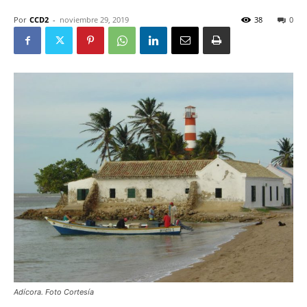
Por
CCD2
-
noviembre 29, 2019
38
0
Adícora. Foto Cortesía