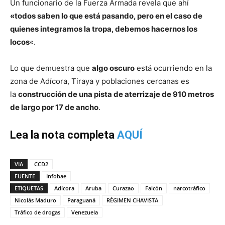
Un funcionario de la Fuerza Armada revela que ahí
«todos saben lo que está pasando, pero en el caso de
quienes integramos la tropa, debemos hacernos los
locos
«.
Lo que demuestra que
algo oscuro
está ocurriendo en la
zona de Adícora, Tiraya y poblaciones cercanas es
la
construcción de una pista de aterrizaje de 910 metros
de largo por 17 de ancho
.
Lea la nota completa
AQUÍ
VIA
CCD2
FUENTE
Infobae
ETIQUETAS
Adícora
Aruba
Curazao
Falcón
narcotráfico
Nicolás Maduro
Paraguaná
RÉGIMEN CHAVISTA
Tráfico de drogas
Venezuela