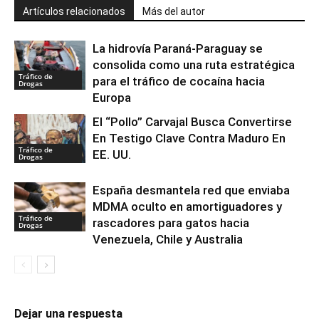
Artículos relacionados
Más del autor
La hidrovía Paraná-Paraguay se
consolida como una ruta estratégica
Tráfico de
para el tráfico de cocaína hacia
Drogas
Europa
El “Pollo” Carvajal Busca Convertirse
En Testigo Clave Contra Maduro En
Tráfico de
EE. UU.
Drogas
España desmantela red que enviaba
MDMA oculto en amortiguadores y
Tráfico de
rascadores para gatos hacia
Drogas
Venezuela, Chile y Australia
Dejar una respuesta