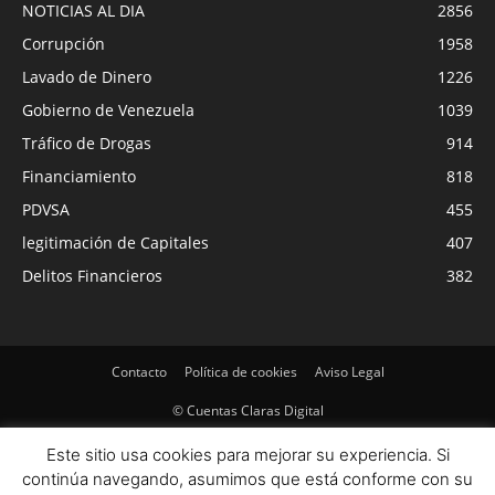
NOTICIAS AL DIA
2856
Corrupción
1958
Lavado de Dinero
1226
Gobierno de Venezuela
1039
Tráfico de Drogas
914
Financiamiento
818
PDVSA
455
legitimación de Capitales
407
Delitos Financieros
382
Contacto
Política de cookies
Aviso Legal
© Cuentas Claras Digital
Este sitio usa cookies para mejorar su experiencia. Si
continúa navegando, asumimos que está conforme con su