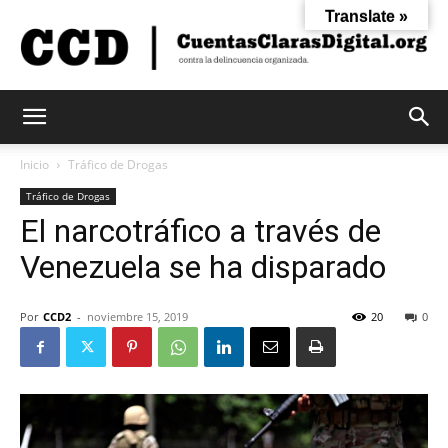
Translate »
Cuentas
Inicio
Tráfico de Drogas
Tráfico de Drogas
El narcotráfico a través de
Claras
Venezuela se ha disparado
Digital
Por
CCD2
-
noviembre 15, 2019
20
0