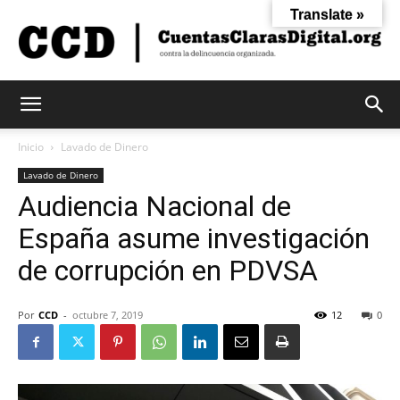
Translate »
Cuentas
Inicio
Lavado de Dinero
Lavado de Dinero
Audiencia Nacional de
Claras
España asume investigación
de corrupción en PDVSA
Digital
Por
CCD
-
octubre 7, 2019
12
0