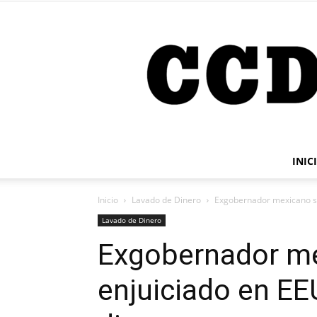
INIC
Inicio
Lavado de Dinero
Exgobernador mexicano se
Lavado de Dinero
Exgobernador me
enjuiciado en EE