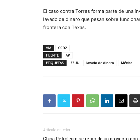
El caso contra Torres forma parte de una i
lavado de dinero que pesan sobre funciona
frontera con Texas.
VIA
CCD2
FUENTE
AP
ETIQUETAS
EEUU
lavado de dinero
México
Artículo anterior
China Petroleum se retiró de un proyecto con