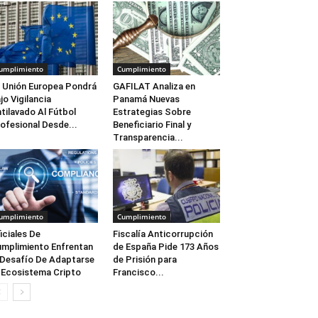
umplimiento
Cumplimiento
 Unión Europea Pondrá
GAFILAT Analiza en
jo Vigilancia
Panamá Nuevas
tilavado Al Fútbol
Estrategias Sobre
ofesional Desde...
Beneficiario Final y
Transparencia...
umplimiento
Cumplimiento
iciales De
Fiscalía Anticorrupción
mplimiento Enfrentan
de España Pide 173 Años
 Desafío De Adaptarse
de Prisión para
 Ecosistema Cripto
Francisco...