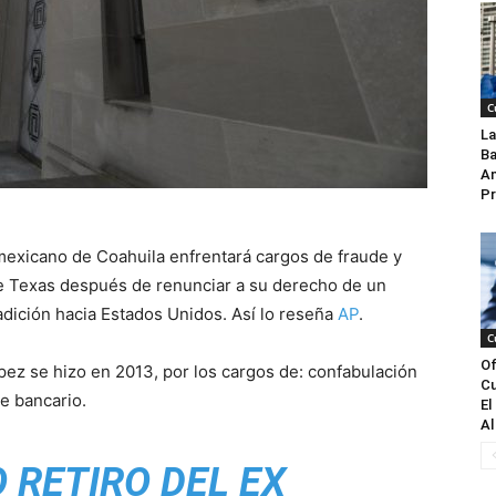
C
La
Ba
An
Pr
exicano de Coahuila enfrentará cargos de fraude y
de Texas después de renunciar a su derecho de un
dición hacia Estados Unidos. Así lo reseña
AP
.
C
Of
pez se hizo en 2013, por los cargos de: confabulación
Cu
de bancario.
El
Al
 RETIRO DEL EX