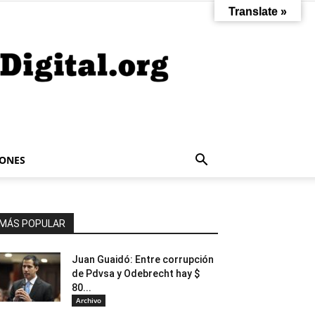
Translate »
IONES
MÁS POPULAR
Juan Guaidó: Entre corrupción
de Pdvsa y Odebrecht hay $
80...
Archivo