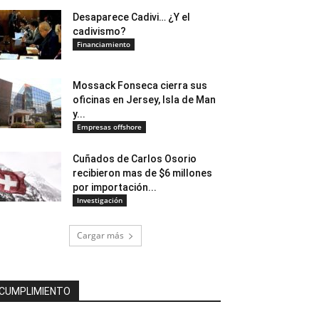
Desaparece Cadivi… ¿Y el
cadivismo?
Financiamiento
Mossack Fonseca cierra sus
oficinas en Jersey, Isla de Man
y...
Empresas offshore
Cuñados de Carlos Osorio
recibieron mas de $6 millones
por importación...
Investigación
Cargar más
CUMPLIMIENTO