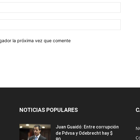
egador la próxima vez que comente
NOTICIAS POPULARES
C
Juan Guaidó: Entre corrupción
N
de Pdvsa y Odebrecht hay $
C
80...