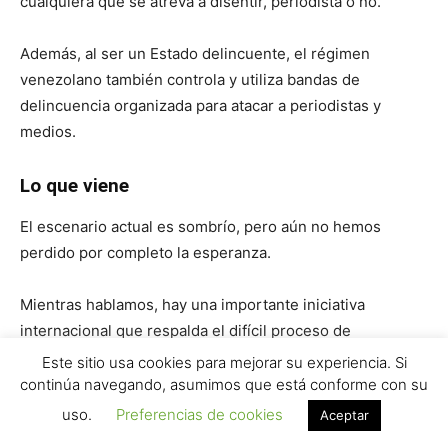
cualquiera que se atreva a disentir, periodista o no.
Además, al ser un Estado delincuente, el régimen
venezolano también controla y utiliza bandas de
delincuencia organizada para atacar a periodistas y
medios.
Lo que viene
El escenario actual es sombrío, pero aún no hemos
perdido por completo la esperanza.
Mientras hablamos, hay una importante iniciativa
internacional que respalda el difícil proceso de
negociación entre la oposición democrática y el régimen.
Este sitio usa cookies para mejorar su experiencia. Si
Esperamos que se logren elecciones presidenciales
continúa navegando, asumimos que está conforme con su
verdaderamente libres y que se restablezca la
uso.
Preferencias de cookies
Aceptar
democracia en Venezuela.