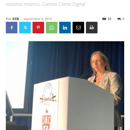
nosotros mismos, Cuentas Claras Digital.
Por
CCD
-
septiembre 9, 2019
53
0