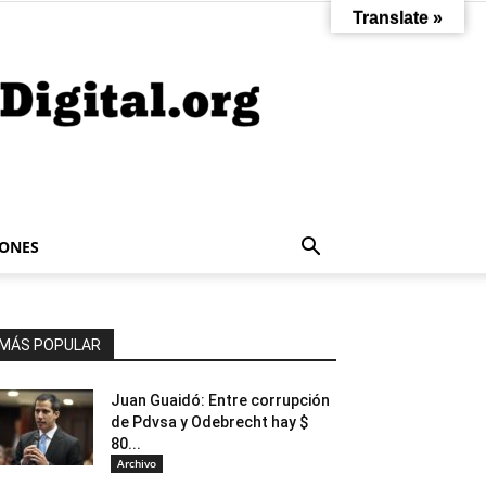
Translate »
IONES
MÁS POPULAR
Juan Guaidó: Entre corrupción
de Pdvsa y Odebrecht hay $
80...
Archivo