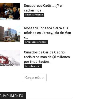
Desaparece Cadivi… ¿Y el
cadivismo?
Financiamiento
Mossack Fonseca cierra sus
oficinas en Jersey, Isla de Man
y...
Empresas offshore
Cuñados de Carlos Osorio
recibieron mas de $6 millones
por importación...
Investigación
Cargar más
CUMPLIMIENTO