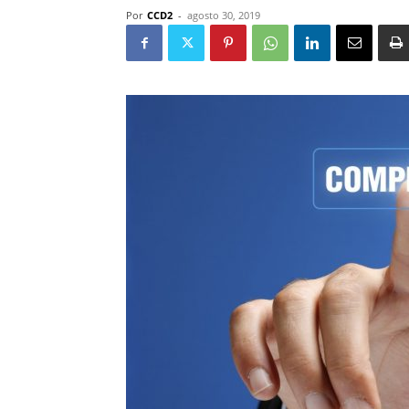
Por
CCD2
-
agosto 30, 2019