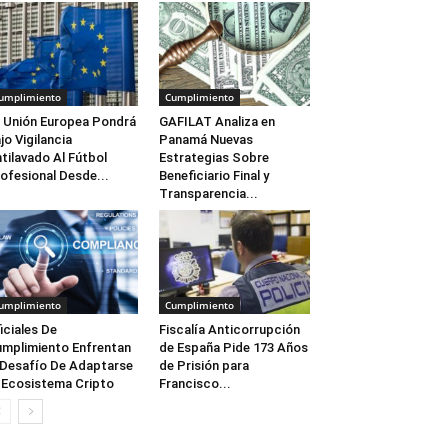
umplimiento
Cumplimiento
 Unión Europea Pondrá
GAFILAT Analiza en
jo Vigilancia
Panamá Nuevas
tilavado Al Fútbol
Estrategias Sobre
ofesional Desde...
Beneficiario Final y
Transparencia...
umplimiento
Cumplimiento
iciales De
Fiscalía Anticorrupción
mplimiento Enfrentan
de España Pide 173 Años
 Desafío De Adaptarse
de Prisión para
 Ecosistema Cripto
Francisco...