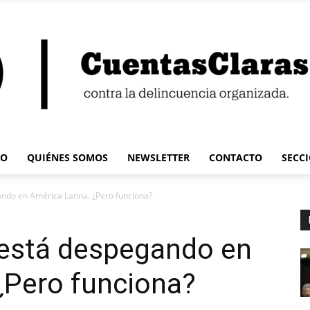
IO
QUIÉNES SOMOS
NEWSLETTER
CONTACTO
SECC
Cuentas
ndo en América Latina. ¿Pero funciona?
está despegando en
¿Pero funciona?
Claras