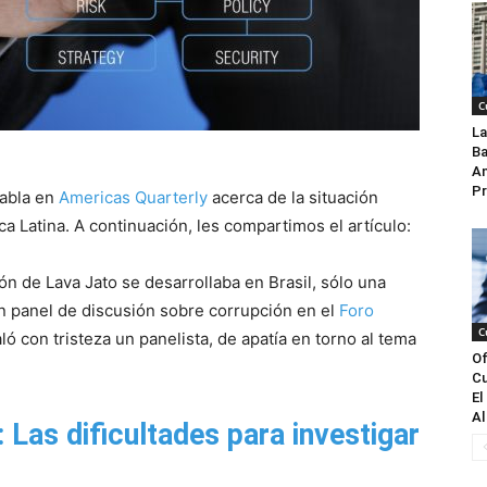
C
La
Ba
An
Pr
habla en
Americas Quarterly
acerca de la situación
a Latina. A continuación, les compartimos el artículo:
ón de Lava Jato se desarrollaba en Brasil, sólo una
n panel de discusión sobre corrupción en el
Foro
C
 con tristeza un panelista, de apatía en torno al tema
Of
Cu
El
Al
 Las dificultades para investigar