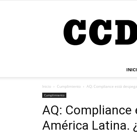
INIC
Inicio
Cumplimiento
AQ: Compliance está despega
Cumplimiento
AQ: Compliance 
América Latina. 