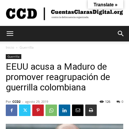
Translate »
Cuentas
Inicio
Guerrilla
Guerrilla
EEUU acusa a Maduro de
Claras
promover reagrupación de
guerrilla colombiana
Digital
Por
CCD2
-
agosto 29, 2019
126
0