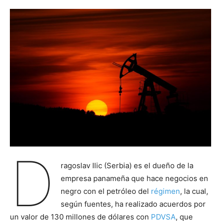
D
ragoslav Ilic (Serbia) es el dueño de la
empresa panameña que hace negocios en
negro con el petróleo del
régimen
, la cual,
según fuentes, ha realizado acuerdos por
un valor de 130 millones de dólares con
PDVSA
, que