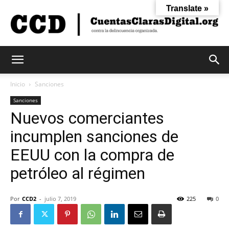
Translate »
Cuentas
Inicio
Sanciones
Sanciones
Nuevos comerciantes
Claras
incumplen sanciones de
EEUU con la compra de
Digital
petróleo al régimen
Por
CCD2
-
julio 7, 2019
225
0